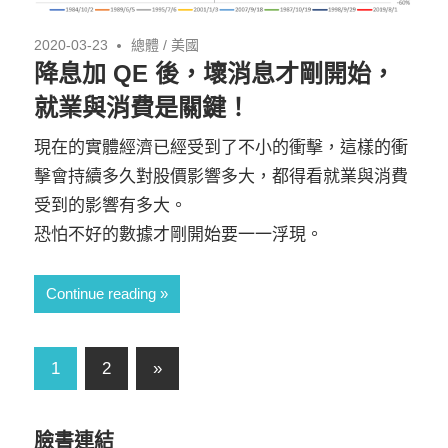
2020-03-23
總體
/
美國
降息加 QE 後，壞消息才剛開始，
就業與消費是關鍵！
現在的實體經濟已經受到了不小的衝擊，這樣的衝
擊會持續多久對股價影響多大，都得看就業與消費
受到的影響有多大。
恐怕不好的數據才剛開始要一一浮現。
Continue reading
文
Next
1
2
»
Posts
章
導
臉書連結