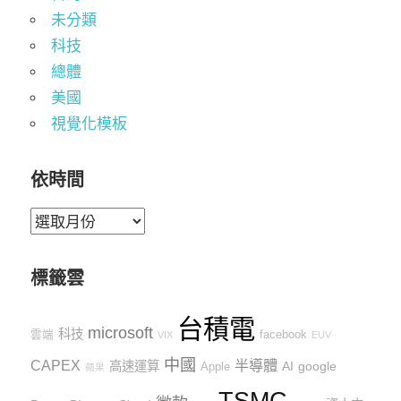
未分類
科技
總體
美國
視覺化模板
依時間
依
時
間
標籤雲
台積電
microsoft
科技
雲端
facebook
VIX
EUV
中國
CAPEX
半導體
高速運算
AI
google
Apple
蘋果
TSMC