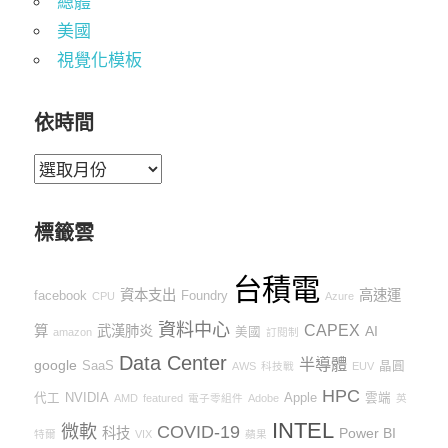
總體
美國
視覺化模板
依時間
依
時
間
標籤雲
台積電
資本支出
高速運
facebook
Foundry
CPU
Azure
資料中心
CAPEX
算
武漢肺炎
AI
美國
amazon
訂閱制
Data Center
半導體
google
SaaS
晶圓
AWS
科技戰
EUV
HPC
代工
NVIDIA
Apple
雲端
AMD
featured
電子零組件
Adobe
英
INTEL
微軟
COVID-19
科技
Power BI
特爾
VIX
蘋果