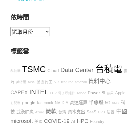
依時間
依
時
間
標籤雲
台積電
TSMC
Data Center
Cloud
雲
科技戰
資料中心
端
晶圓代工
英特爾
AWS
VIX
featured
amazon
INTEL
CAPEX
Power BI
Apple
EUV
電子零組件
Adobe
蘋果
半導體
google
高速運算
科
facebook
NVIDIA
5G
訂閱制
AMD
微軟
中國
技
武漢肺炎
資本支出
台灣
SaaS
法說
Azure
CPU
microsoft
COVID-19
HPC
AI
美國
Foundry