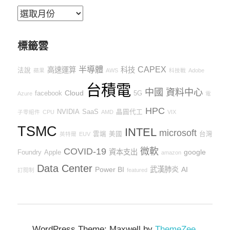
依
時
間
標籤雲
半導體
CAPEX
高速運算
科技
法說
蘋果
AWS
科技戰
Adobe
台積電
中國
資料中心
Cloud
facebook
5G
Azure
電
HPC
NVIDIA
SaaS
晶圓代工
子零組件
CPU
AMD
VIX
TSMC
INTEL
microsoft
雲端
美國
台灣
英特爾
EUV
COVID-19
微軟
資本支出
google
Foundry
Apple
amazon
Data Center
Power BI
武漢肺炎
AI
訂閱制
featured
WordPress Theme: Maxwell by
ThemeZee
.