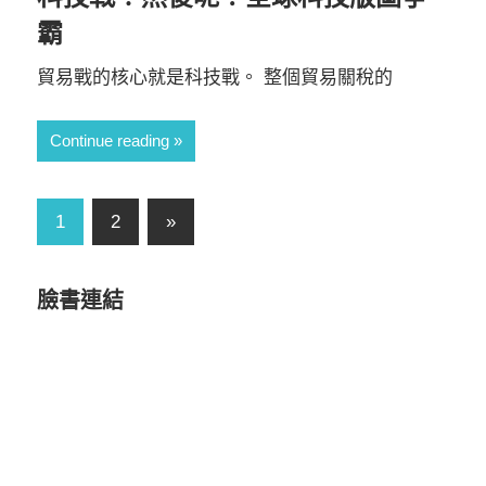
霸
貿易戰的核心就是科技戰。 整個貿易關稅的
Continue reading
文
Next
1
2
»
Posts
章
導
臉書連結
覽