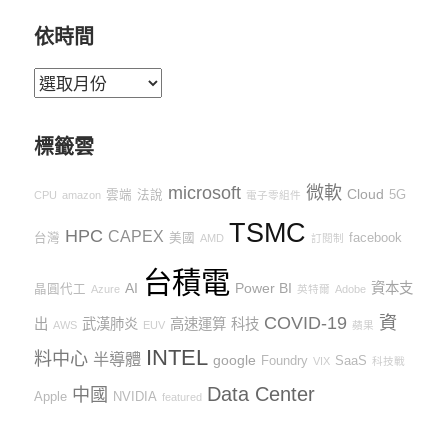
依時間
依
時
間
標籤雲
microsoft
微軟
Cloud
雲端
法說
5G
CPU
amazon
電子零組件
TSMC
HPC
CAPEX
台灣
美國
facebook
AMD
訂閱制
台積電
AI
Power BI
資本支
晶圓代工
Azure
英特爾
Adobe
COVID-19
資
出
武漢肺炎
高速運算
科技
AWS
EUV
蘋果
INTEL
料中心
半導體
google
Foundry
SaaS
VIX
科技戰
Data Center
中國
Apple
NVIDIA
featured