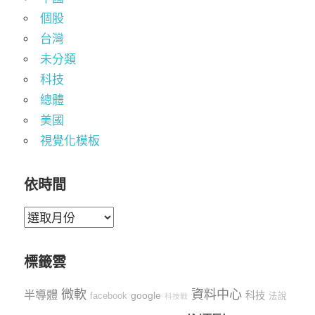
個股
台灣
未分類
科技
總體
美國
視覺化模板
依時間
依
時
間
標籤雲
微軟
資料中心
半導體
google
科技
facebook
法說
科技戰