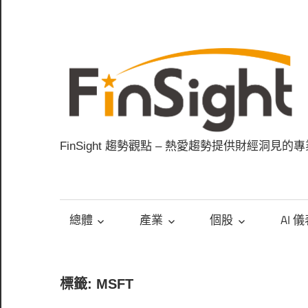
Skip
to
content
FinSight 趨勢觀點 – 熱愛趨勢提供財經洞見的
總體
產業
個股
AI 
標籤: MSFT