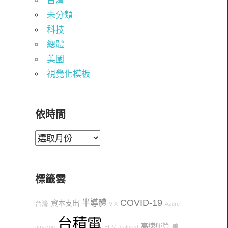
台灣
未分類
科技
總體
美國
視覺化模板
依時間
依
時
間
標籤雲
COVID-19
半導體
資本支出
台灣
VIX
Azure
台積電
高速運算
美
amazon
EUV
featured