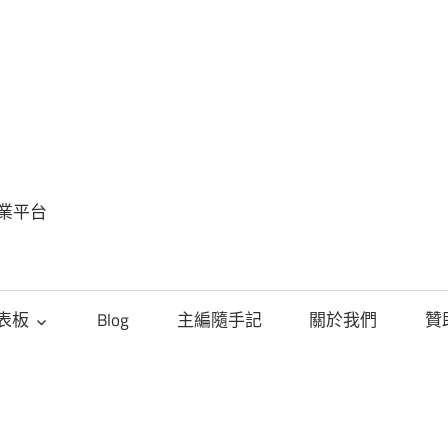
FinSight
趨
勢
專業平台
觀
點
儀表板
Blog
主編隨手記
關於我們
贊