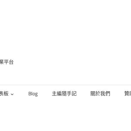
FinSight
趨
勢
專業平台
觀
點
儀表板
Blog
主編隨手記
關於我們
贊