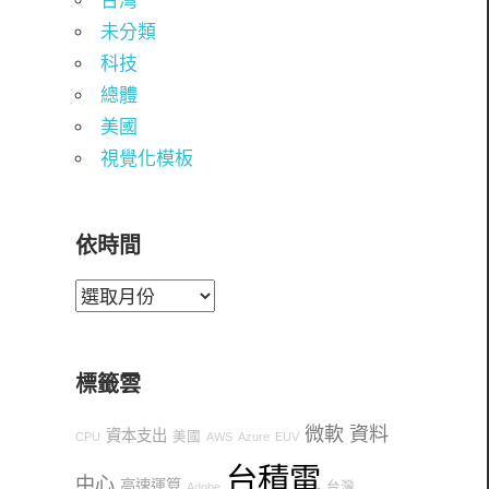
台灣
未分類
科技
總體
美國
視覺化模板
依時間
依
時
間
標籤雲
微軟
資料
資本支出
美國
CPU
AWS
Azure
EUV
台積電
中心
高速運算
台灣
Adobe