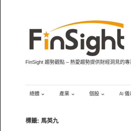
Skip
to
content
FinSight 趨勢觀點 – 熱愛趨勢提供財經洞見的
總體
產業
個股
AI 
標籤: 馬英九