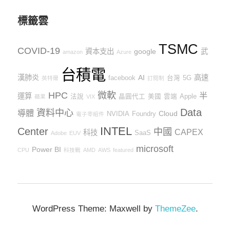
時
間
標籤雲
TSMC
COVID-19
資本支出
google
武
amazon
Azure
台積電
漢肺炎
AI
高速
facebook
台灣
5G
英特爾
訂閱制
HPC
微軟
半
運算
法說
晶圓代工
美國
雲端
Apple
蘋果
VIX
Data
資料中心
導體
Cloud
NVIDIA
Foundry
電子零組件
INTEL
Center
中國
CAPEX
科技
SaaS
Adobe
EUV
microsoft
Power BI
CPU
科技戰
AMD
AWS
featured
WordPress Theme: Maxwell by
ThemeZee
.