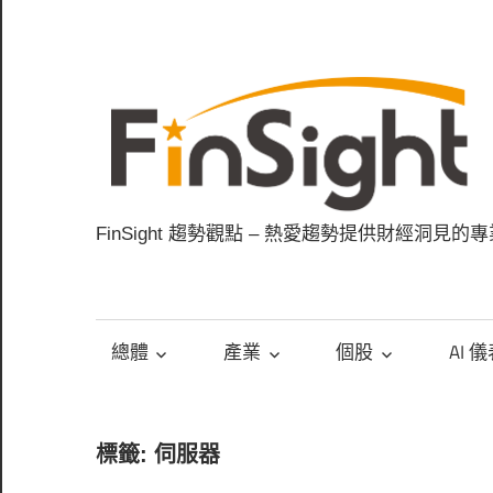
Skip
to
content
FinSight 趨勢觀點 – 熱愛趨勢提供財經洞見的
總體
產業
個股
AI 
標籤: 伺服器