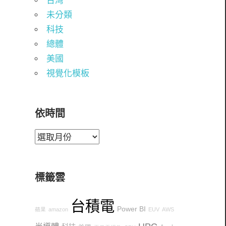
台灣
未分類
科技
總體
業
美國
視覺化模板
依時間
依
時
間
標籤雲
台積電
Power BI
蘋果
amazon
EUV
AWS