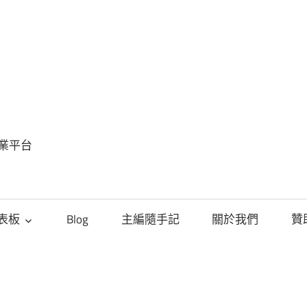
FinSight
趨
勢
專業平台
觀
點
儀表板
Blog
主編隨手記
關於我們
贊