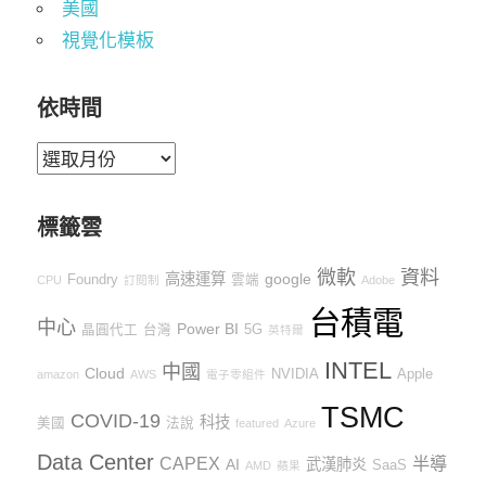
美國
視覺化模板
依時間
依
時
間
標籤雲
微軟
資料
高速運算
google
Foundry
雲端
CPU
訂閱制
Adobe
台積電
中心
Power BI
晶圓代工
台灣
5G
英特爾
INTEL
中國
Cloud
NVIDIA
Apple
amazon
AWS
電子零組件
TSMC
COVID-19
科技
美國
法說
featured
Azure
Data Center
CAPEX
半導
AI
武漢肺炎
SaaS
AMD
蘋果