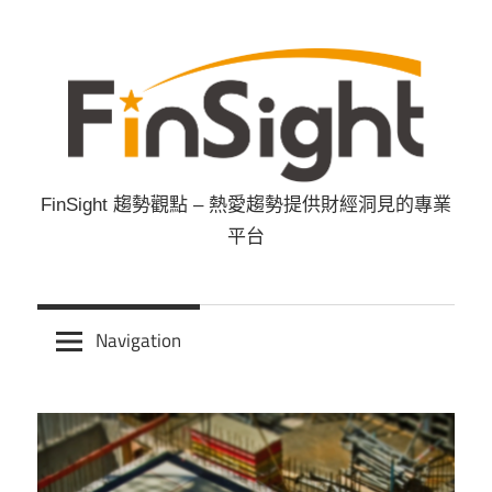
Skip
to
content
FinSight 趨勢觀點 – 熱愛趨勢提供財經洞見的專業
FinSight
平台
趨
勢
Navigation
觀
點