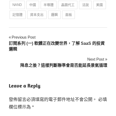
NAND
中國
半導體
晶圓代工
法說
美國
記憶體
資本支出
邏輯
面板
文
Previous Post
訂閱系列 (一) 軟體正在改變世界，了解 SaaS 的投資
章
邏輯
導
Next Post
降息之後？這樣判斷聯準會是否能延長景氣循環
覽
Leave a Reply
發佈留言必須填寫的電子郵件地址不會公開。
必填
欄位標示為
*