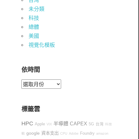
台灣
未分類
科技
總體
美國
視覺化模板
依時間
依
時
間
標籤雲
HPC
半導體
CAPEX
Apple
5G
台灣
VIX
科技
google
資本支出
Foundry
戰
CPU
Adobe
amazon