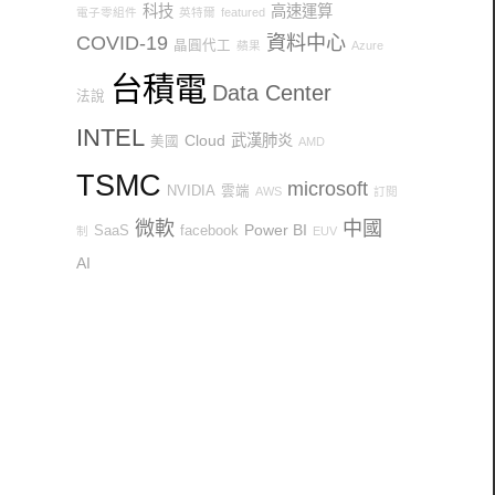
科技
高速運算
電子零組件
英特爾
featured
COVID-19
資料中心
晶圓代工
蘋果
Azure
台積電
Data Center
法說
INTEL
Cloud
武漢肺炎
美國
AMD
TSMC
microsoft
NVIDIA
雲端
AWS
訂閱
微軟
中國
Power BI
SaaS
facebook
制
EUV
AI