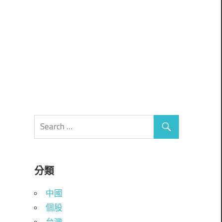
分類
中國
個股