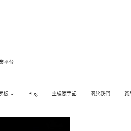
FinSight
趨
勢
專業平台
觀
點
儀表板
Blog
主編隨手記
關於我們
贊